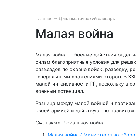
Главная
→ Дипломатический словарь
Малая война
Малая война — боевые действия отдельн
силам благоприятные условия для решаю
разъездов по охране войск, разведку, 
генеральными сражениями сторон. В XXI
малой интенсивности [1], поскольку в 
военный потенциал.
Разница между малой войной и партизанс
своей армией и действуют по правилам 
См. также: Локальная война
Малая война / Министерство обор