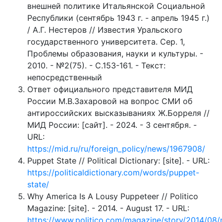
внешней политике Итальянской Социальной
Республики (сентябрь 1943 г. - апрель 1945 г.)
/ А.Г. Нестеров // Известия Уральского
государственного университета. Сер. 1,
Проблемы образования, науки и культуры. -
2010. - №2(75). - С.153-161. - Текст:
непосредственный
Ответ официального представителя МИД
России М.В.Захаровой на вопрос СМИ об
антироссийских высказываниях Ж.Борреля //
МИД России: [сайт]. - 2024. - 3 сентября. -
URL:
https://mid.ru/ru/foreign_policy/news/1967908/
Puppet State // Political Dictionary: [site]. - URL:
https://politicaldictionary.com/words/puppet-
state/
Why America Is A Lousy Puppeteer // Politico
Magazine: [site]. - 2014. - August 17. - URL:
https://www.politico.com/magazine/story/2014/08/m