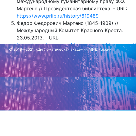
международному гуманитарному праву Ф.Ф.
Мартенс // Президентская библиотека. - URL:
https://www.prlib.ru/history/619489
Федор Федорович Мартенс (1845-1909) //
Международный Комитет Красного Креста.
23.05.2013. - URL:
https://www.icrc.org/ru/doc/resources/documents/
© 2019—2021, «Дипломатическая академия МИД России»
23-biography-martens.htm
Обновлено: 6 декабря 2023 г.