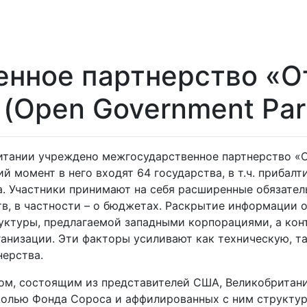
нное партнерство «О
(Open Government Par
ритании учреждено межгосударственное партнерство «
ий момент в него входят 64 государства, в т.ч. прибал
а. Участники принимают на себя расширенные обязате
тв, в частности – о бюджетах. Раскрытие информации
ктуры, предлагаемой западными корпорациями, а кон
ганизации. Эти факторы усиливают как техническую, т
нерства.
м, состоящим из представителей США, Великобритании
лью Фонда Сороса и аффилированных с ним структур