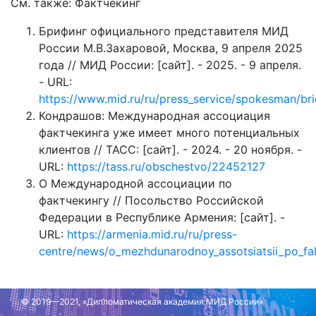
См. также: Фактчекинг
Брифинг официального представителя МИД
России М.В.Захаровой, Москва, 9 апреля 2025
года // МИД России: [сайт]. - 2025. - 9 апреля.
- URL:
https://www.mid.ru/ru/press_service/spokesman/br
Кондрашов: Международная ассоциация
фактчекинга уже имеет много потенциальных
клиентов // ТАСС: [сайт]. - 2024. - 20 ноября. -
URL:
https://tass.ru/obschestvo/22452127
О Международной ассоциации по
фактчекингу // Посольство Российской
Федерации в Республике Армения: [сайт]. -
URL:
https://armenia.mid.ru/ru/press-
centre/news/o_mezhdunarodnoy_assotsiatsii_po_fa
Обновлено: 23 апреля 2025 г.
© 2019—2021, «Дипломатическая академия МИД России»