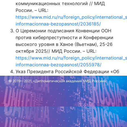
коммуникационных технологий // МИД
России. – URL:
https://www.mid.ru/ru/foreign_policy/internationa
informacionnaa-bezopasnost/2036185/
О Церемонии подписания Конвенции ООН
против киберпреступности и Конференции
высокого уровня в Ханое (Вьетнам), 25-26
октября 2025// МИД России. – URL:
https://www.mid.ru/ru/foreign_policy/internationa
informacionnaa-bezopasnost/2055978/
Указ Президента Российской Федерации «Об
утверждении Основ государственной
© 2019—2021, «Дипломатическая академия МИД России»
политики Российской Федерации в области
международной информационной
безопасности» // Президент России. – URL:
http://www.kremlin.ru/acts/bank/46614
Обновлено: 16 января 2026 г.