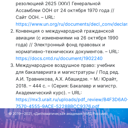
резолюцией 2625 (XXV) Генеральной
Ассамблеи ООН от 24 октября 1970 года //
Сайт ООН. – URL:
https://www.un.org/ru/documents/decl_conv/declara
Конвенция о международной гражданской
авиации (с изменениями на 26 октября 1990
года) // Электронный фонд правовых и
нормативно-технических документов. – URL:
https://docs.cntd.ru/document/1902240
Международное воздушное право: учебник
для бакалавриата и магистратуры / Под ред.
А.И. Травникова, А.Х. Абашидзе. – М.: Юрайт,
2018. – 444 с. – (Серия: Бакалавр и магистр.
Академический курс). – URL:
https://mx3.urait.ru/uploads/pdf_review/B4F3D6A0
7570-4555-9ACE-5228BBCC9376.pdf
© 2019—2021, «Дипломатическая академия МИД России»
Обновлено: 23 июля 2022 г.