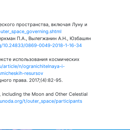
ского пространства, включая Луну и
uter_space_governing.shtml
ркман П.А., Вылегжанин А.Н., Юзбашян
org/10.24833/0869-0049-2018-1-16-34
ексте использования космических
u/article/n/ogranichitelnaya-i-
smicheskih-resursov
ого права. 2017;(4):82-95.
, including the Moon and Other Celestial
s.unoda.org/t/outer_space/participants