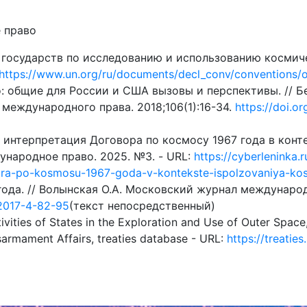
 право
 государств по исследованию и использованию космиче
https://www.un.org/ru/documents/decl_conv/conventions/o
 общие для России и США вызовы и перспективы. // Бе
международного права. 2018;106(1):16-34.
https://doi.
 интерпретация Договора по космосу 1967 года в конт
ународное право. 2025. №3. - URL:
https://cyberleninka.r
ovora-po-kosmosu-1967-goda-v-kontekste-ispolzovaniya-ko
ода. // Волынская О.А. Московский журнал международн
-2017-4-82-95
(текст непосредственный)
ivities of States in the Exploration and Use of Outer Space
isarmament Affairs, treaties database - URL:
https://treatie