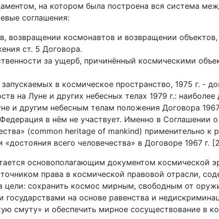
даментом, на котором была построена вся система меж
евые соглашения:
в, возвращении космонавтов и возвращении объектов,
ения ст. 5 Договора.
твенности за ущерб, причинённый космическими объект
запускаемых в космическое пространство, 1975 г. - до
ств на Луне и других небесных телах 1979 г.: наибол
е и другим небесным телам положения Договора 1967 
Федерация в нём не участвует. Именно в Соглашении о
ства» (common heritage of mankind) применительно к р
достояния всего человечества» в Договоре 1967 г. [2,
читается основополагающим документом космической эр
сточником права в космической правовой отрасли, со
ра цели: сохранить космос мирным, свободным от ору
и государствами на основе равенства и недискриминац
ую смуту» и обеспечить мирное сосуществование в к