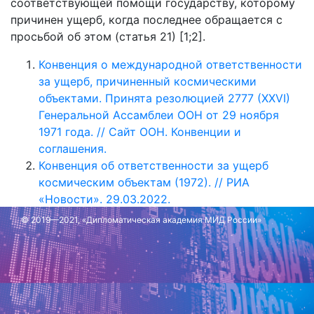
соответствующей помощи государству, которому
причинен ущерб, когда последнее обращается с
просьбой об этом (статья 21) [1;2].
Конвенция о международной ответственности
за ущерб, причиненный космическими
объектами. Принята резолюцией 2777 (XXVI)
Генеральной Ассамблеи ООН от 29 ноября
1971 года. // Сайт ООН. Конвенции и
соглашения.
Конвенция об ответственности за ущерб
космическим объектам (1972). // РИА
«Новости». 29.03.2022.
© 2019—2021, «Дипломатическая академия МИД России»
Обновлено: 21 июня 2022 г.