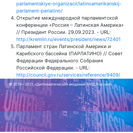
parlamentskiye-organizacii/latinoamerikanskij-
parlament-parlatino/
Открытие международной парламентской
конференции «Россия – Латинская Америка»
// Президент России. 29.09.2023. - URL:
http://kremlin.ru/events/president/news/72401
Парламент стран Латинской Америки и
Карибского бассейна (ПАРЛАТИНО) // Совет
Федерации Федерального Собрания
Российской Федерации. - URL:
http://council.gov.ru/services/reference/9409/
© 2019—2021, «Дипломатическая академия МИД России»
Обновлено: 29 ноября 2023 г.