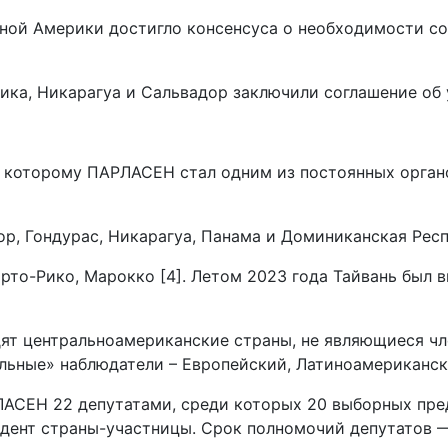
ьной Америки достигло консенсуса о необходимости с
-Рика, Никарагуа и Сальвадор заключили соглашение о
но которому ПАРЛАСЕН стал одним из постоянных орга
, Гондурас, Никарагуа, Панама и Доминиканская Респу
рто-Рико, Марокко [4]. Летом 2023 года Тайвань был 
ят центральноамериканские страны, не являющиеся чл
льные» наблюдатели – Европейский, Латиноамериканск
АСЕН 22 депутатами, среди которых 20 выборных пред
дент страны-участницы. Срок полномочий депутатов — 5