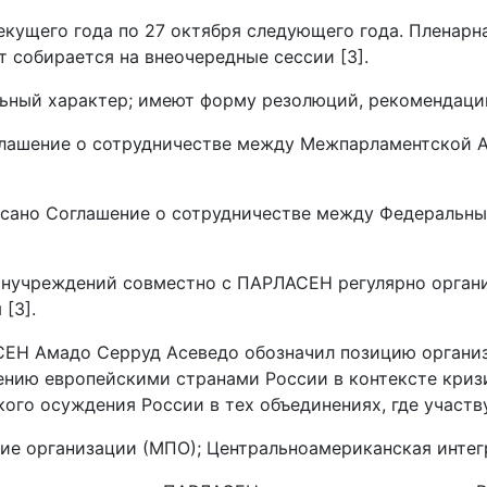
кущего года по 27 октября следующего года. Пленарн
 собирается на внеочередные сессии [3].
ный характер; имеют форму резолюций, рекомендаций,
оглашение о сотрудничестве между Межпарламентской 
дписано Соглашение о сотрудничестве между Федераль
анучреждений совместно с ПАРЛАСЕН регулярно орган
[3].
ЕН Амадо Серруд Асеведо обозначил позицию организа
нию европейскими странами России в контексте кризи
кого осуждения России в тех объединениях, где участву
ие организации (МПО); Центральноамериканская инте