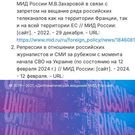
МИД России М.В.Захаровой в связи с
запретом на вещание ряда российских
телеканалов как на территории Франции, так
и на всей территории ЕС // МИД России:
[сайт]. - 2022. - 29 декабря. - URL:
https://www.mid.ru/ru/foreign_policy/news/1846081
Репрессии в отношении российских
журналистов и СМИ за рубежом с момента
начала СВО на Украине (по состоянию на 12
февраля 2024 г.) // МИД России: [сайт]. - 2024.
- 12 февраля. - URL:
https://www.mid.ru/ru/foreign_policy/doklady/1831
© 2019—2021, «Дипломатическая академия МИД России»
Обновлено: 21 марта 2024 г.