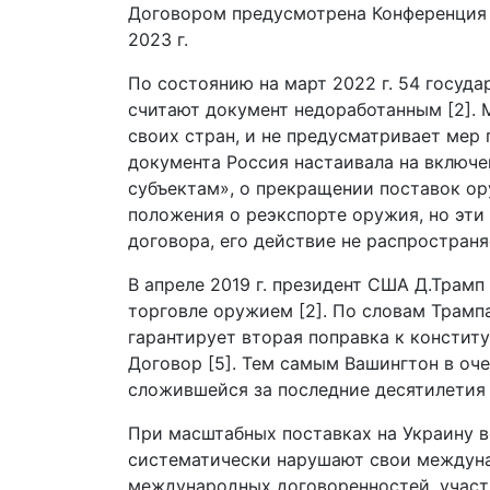
Договором предусмотрена Конференция г
2023 г.
По состоянию на март 2022 г. 54 госуд
считают документ недоработанным [2].
своих стран, и не предусматривает мер
документа Россия настаивала на включе
субъектам», о прекращении поставок ор
положения о реэкспорте оружия, но эти
договора, его действие не распространя
В апреле 2019 г. президент США Д.Трам
торговле оружием [2]. По словам Трамп
гарантирует вторая поправка к конститу
Договор [5]. Тем самым Вашингтон в оч
сложившейся за последние десятилетия
При масштабных поставках на Украину 
систематически нарушают свои междуна
международных договоренностей, участн