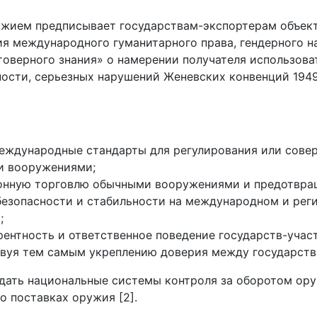
жием предписывает государствам-экспортерам объект
 международного гуманитарного права, гендерного нас
оверного знания» о намерении получателя использова
ности, серьезных нарушений Женевских конвенций 1949 
еждународные стандарты для регулирования или сове
и вооружениями;
онную торговлю обычными вооружениями и предотвращ
безопасности и стабильности на международном и рег
;
рентность и ответственное поведение государств-уча
вуя тем самым укреплению доверия между государства
дать национальные системы контроля за оборотом ору
о поставках оружия [2].