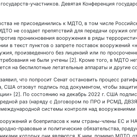
осударств-участников. Девятая Конференция государс
арства не присоединились к МДТО, в том числе Российс
 МДТО не создает препятствий для передачи оружия оп
 против проникновения вооружения в ряды террористич
нии в текст пунктов о запрете поставок вооружений 
ужия, произведенного без лицензий или по просрочен
 требования не были учтены [2]. Кроме того, в МДТО н
ется на беспилотные летательные аппараты и другие с
п заявил, что попросит Сенат остановить процесс рат
а, США отзовут подпись под документом, чтобы защити
ции» [2]. По состоянию на декабрь 2022 г. США подпис
ередной раз (наряду с Договором по ПРО и РСМД, ДВЗЯ
 международной системы контроля над вооружениями и
вооружений и боеприпасов к ним страны-члены ЕС и Н
родно-правовые и политические обязательства, пред
иками которых они являются. К ним, помимо МДТО, от