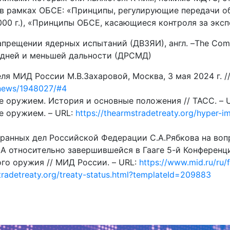
в рамках ОБСЕ: «Принципы, регулирующие передачи об
0 г.), «Принципы ОБСЕ, касающиеся контроля за экспор
рещении ядерных испытаний (ДВЗЯИ), англ. –The Compr
едней и меньшей дальности (ДРСМД)
я МИД России М.В.Захаровой, Москва, 3 мая 2024 г. //
y/news/1948027/#4
 оружием. История и основные положения // ТАСС. – 
е оружием. – URL:
https://thearmstradetreaty.org/hyper-i
ранных дел Российской Федерации С.А.Рябкова на воп
А относительно завершившейся в Гааге 5-й Конференц
го оружия // МИД России. – URL:
https://www.mid.ru/ru/
tradetreaty.org/treaty-status.html?templateId=209883