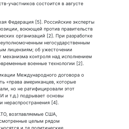
тв-участников состоится в августе
кая Федерация [5]. Российские эксперты
позиции, воюющей против правительств
еских организаций [2]. При разработке
«неуполномоченным негосударственным
ным лицензиям; об ужесточении
ет механизма контроля над исполнением
овременные военные технологии [2].
ификации Международного договора о
ть «права американцев, которые
али, но не ратифицировали этот
И и т.д.) подрывает основы
 нераспространения [4].
АТО, возглавляемые США,
усмотренные целым рядом
носятся и те политические