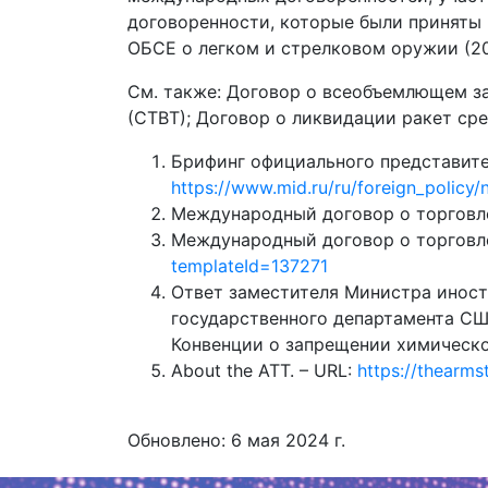
договоренности, которые были приняты 
ОБСЕ о легком и стрелковом оружии (200
См. также: Договор о всеобъемлющем зап
(CTBT); Договор о ликвидации ракет ср
Брифинг официального представител
https://www.mid.ru/ru/foreign_polic
Международный договор о торговле
Международный договор о торговл
templateId=137271
Ответ заместителя Министра иност
государственного департамента СШ
Конвенции о запрещении химическо
About the ATT. – URL:
https://thearms
Обновлено: 6 мая 2024 г.