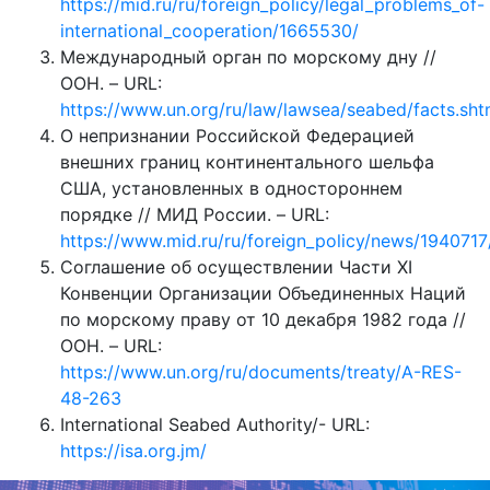
https://mid.ru/ru/foreign_policy/legal_problems_of-
international_cooperation/1665530/
Международный орган по морскому дну //
ООН. – URL:
https://www.un.org/ru/law/lawsea/seabed/facts.sht
О непризнании Российской Федерацией
внешних границ континентального шельфа
США, установленных в одностороннем
порядке // МИД России. – URL:
https://www.mid.ru/ru/foreign_policy/news/1940717
Соглашение об осуществлении Части XI
Конвенции Организации Объединенных Наций
по морскому праву от 10 декабря 1982 года //
ООН. – URL:
https://www.un.org/ru/documents/treaty/A-RES-
48-263
International Seabed Authority/- URL:
https://isa.org.jm/