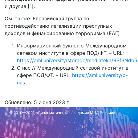
и другие [1].
См. также: Евразийская группа по
противодействию легализации преступных
доходов и финансированию терроризма (ЕАГ)
Информационный буклет о Международном
сетевом институте в сфере ПОД/ФТ. – URL:
https://aml.university/storage/mediateka/9Sf3
О нас // Международный сетевой институт в
сфере ПОД/ФТ. – URL:
https://aml.university/o-
nas
Обновлено: 5 июня 2023 г.
© 2019—2021, «Дипломатическая академия МИД России»