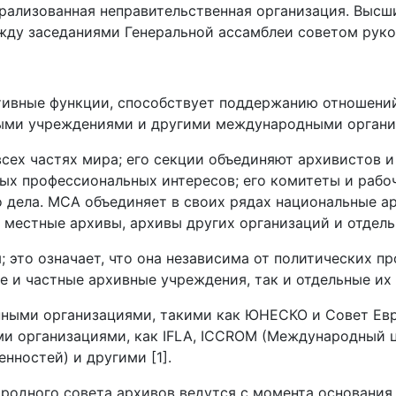
рализованная неправительственная организация. Высш
жду заседаниями Генеральной ассамблеи советом руко
тивные функции, способствует поддержанию отношени
ыми учреждениями и другими международными организ
сех частях мира; его секции объединяют архивистов 
ых профессиональных интересов; его комитеты и рабо
 дела. МСА объединяет в своих рядах национальные а
местные архивы, архивы других организаций и отдельн
 это означает, что она независима от политических пр
 и частные архивные учреждения, так и отдельные их 
ными организациями, такими как ЮНЕСКО и Совет Евр
ми организациями, как IFLA, ICCROM (Международный ц
нностей) и другими [1].
дного совета архивов ведутся с момента основания о