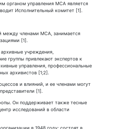
им органом управления МСА является
водит Исполнительный комитет [1].
й между членами МСА, занимается
ациями [1].
и архивные учреждения,
чие группы привлекают экспертов к
рхивные управления, профессиональные
ых архивистов [1;2].
оцессов и влияний, и ее членами могут
представители [1].
опы. Он поддерживает также тесные
ентр исследований в области
рганизации в 1948 году; состоят в