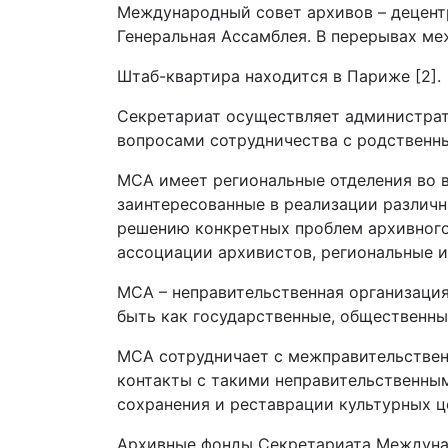
Международный совет архивов – децент
Генеральная Ассамблея. В перерывах ме
Штаб-квартира находится в Париже [2].
Секретариат осуществляет администра
вопросами сотрудничества с родственн
МСА имеет региональные отделения во в
заинтересованные в реализации различн
решению конкретных проблем архивного
ассоциации архивистов, региональные и 
МСА – неправительственная организация;
быть как государственные, общественные
МСА сотрудничает с межправительствен
контакты с такими неправительственны
сохранения и реставрации культурных це
Архивные фонды Секретариата Междунаро