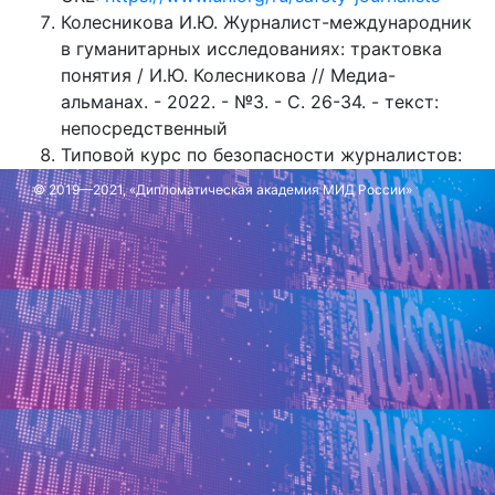
Колесникова И.Ю. Журналист-международник
в гуманитарных исследованиях: трактовка
понятия / И.Ю. Колесникова // Медиа-
альманах. - 2022. - №3. - С. 26-34. - текст:
непосредственный
Типовой курс по безопасности журналистов:
Руководство для преподавателей
© 2019—2021, «Дипломатическая академия МИД России»
журналистики // Цифровая библиотека
ЮНЕСКО: [сайт]. - URL:
https://unesdoc.unesco.org/ark:/48223/pf0000378
Обновлено: 11 июля 2025 г.
Обновлено: 18 ноября 2024 г.