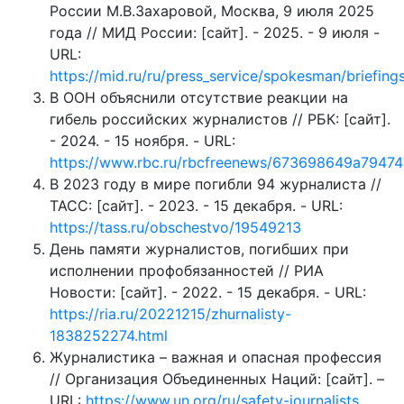
России М.В.Захаровой, Москва, 9 июля 2025
года // МИД России: [сайт]. - 2025. - 9 июля -
URL:
https://mid.ru/ru/press_service/spokesman/briefin
В ООН объяснили отсутствие реакции на
гибель российских журналистов // РБК: [сайт].
- 2024. - 15 ноября. - URL:
https://www.rbc.ru/rbcfreenews/673698649a7947
В 2023 году в мире погибли 94 журналиста //
ТАСС: [сайт]. - 2023. - 15 декабря. - URL:
https://tass.ru/obschestvo/19549213
День памяти журналистов, погибших при
исполнении профобязанностей // РИА
Новости: [сайт]. - 2022. - 15 декабря. - URL:
https://ria.ru/20221215/zhurnalisty-
1838252274.html
Журналистика – важная и опасная профессия
// Организация Объединенных Наций: [сайт]. –
URL:
https://www.un.org/ru/safety-journalists