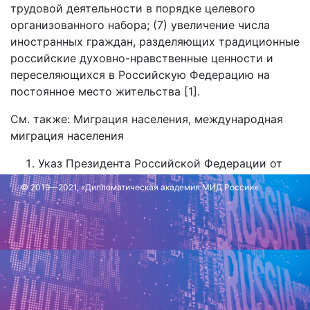
трудовой деятельности в порядке целевого
организованного набора; (7) увеличение числа
иностранных граждан, разделяющих традиционные
российские духовно-нравственные ценности и
переселяющихся в Российскую Федерацию на
постоянное место жительства [1].
См. также: Миграция населения, международная
миграция населения
Указ Президента Российской Федерации от
15.10.2025 № 738 «О Концепции
© 2019—2021, «Дипломатическая академия МИД России»
государственной миграционной политики
Российской Федерации на 2026 - 2030 годы»
// Официальное опубликование правовых
актов: [сайт]. - URL:
http://publication.pravo.gov.ru/document/000120
Обновлено: 16 октября 2025 г.