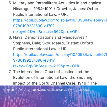
Military and Paramilitary Activities in and against
Nicaragua, 1984–1991 / Crawfor, James: Oxford
Public International Law. - URL:
https://opil.ouplaw.com/display/10.1093/law:epil/
9780199231690-e170?
rskey=h2KvdL&result=562&prd=OPIL
Naval Demonstrations and Manoeuvres /
Stephens, Dale; Skousgaard, Tristan: Oxford
Public International Law. - URL:
https://opil.ouplaw.com/display/10.1093/law:epil/
9780199231690-e341?
rskey=I8gVRb&result=239&prd=OPIL
The International Court of Justice and the
Evolution of International Law: the Enduring
Impact of the Corfu Channel Case, 1949 / The
Australian National University. – URL:
© 2019—2021, «Дипломатическая академия МИД России»
https://researchportalplus.anu.edu.au/en/publicatio
icj-and-the-evolution-of-international-law-the-
enduring-impac/