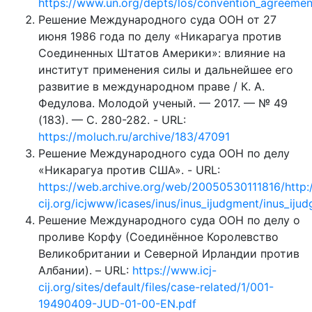
https://www.un.org/depts/los/convention_agreement
Решение Международного суда ООН от 27
июня 1986 года по делу «Никарагуа против
Соединенных Штатов Америки»: влияние на
институт применения силы и дальнейшее его
развитие в международном праве / К. А.
Федулова. Молодой ученый. — 2017. — № 49
(183). — С. 280-282. - URL:
https://moluch.ru/archive/183/47091
Решение Международного суда ООН по делу
«Никарагуа против США». - URL:
https://web.archive.org/web/20050530111816/http:
cij.org/icjwww/icases/inus/inus_ijudgment/inus_ij
Решение Международного суда ООН по делу о
проливе Корфу (Соединённое Королевство
Великобритании и Северной Ирландии против
Албании). – URL:
https://www.icj-
cij.org/sites/default/files/case-related/1/001-
19490409-JUD-01-00-EN.pdf