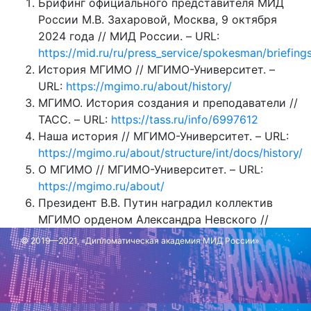
Брифинг официального представителя МИД
России М.В. Захаровой, Москва, 9 октября
2024 года // МИД России. – URL:
https://mid.ru/ru/press_service/spokesman/briefing
История МГИМО // МГИМО-Университет. –
URL:
https://mgimo.ru/about/history/
МГИМО. История создания и преподаватели //
ТАСС. – URL:
https://tass.ru/info/6997612
Наша история // МГИМО-Университет. – URL:
https://mgimo.ru/about/structure/int/docs/history/
О МГИМО // МГИМО-Университет. – URL:
https://mgimo.ru/about/
Президент В.В. Путин наградил коллектив
МГИМО орденом Александра Невского //
МГИМО-Университет. – URL:
© 2019—2021, «Дипломатическая академия МИД России»
https://mgimo.ru/about/news/main/orden-
nevskogo/
Ректоры МГИМО // МГИМО-Университет. –
URL:
https://mgimo.ru/about/history/rectors/