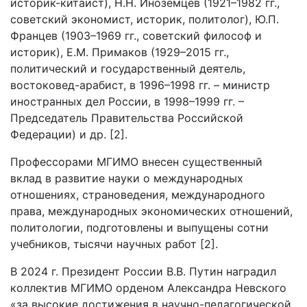
историк-китаист), Н.Н. Иноземцев (1921–1982 гг.,
советский экономист, историк, политолог), Ю.П.
Францев (1903–1969 гг., советский философ и
историк), Е.М. Примаков (1929–2015 гг.,
политический и государственный деятель,
востоковед-арабист, в 1996–1998 гг. – министр
иностранных дел России, в 1998–1999 гг. –
Председатель Правительства Российской
Федерации) и др. [2].
Профессорами МГИМО внесен существенный
вклад в развитие науки о международных
отношениях, страноведения, международного
права, международных экономических отношений,
политологии, подготовлены и выпущены сотни
учебников, тысячи научных работ [2].
В 2024 г. Президент России В.В. Путин наградил
коллектив МГИМО орденом Александра Невского
«за высокие достижения в научно-педагогической