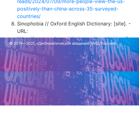
reads/2024/07/09/more-people-view-the-us-
positively-than-china-across-35-surveyed-
countries/
Sinophobia // Oxford English Dictionary: [site]. -
URL:
https://www.oed.com/dictionary/sinophobia_n?
© 2019—2021, «Дипломатическая академия МИД России»
tl=true
Обновлено: 23 мая 2025 г.